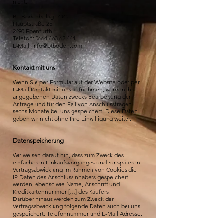
nicht.
BT Bodenbeläge OG
Hauptstraße 25
2490 Ebenfurth
Telefon: 0664 / 63 62 444
E-Mail: info@btboden.com
Kontakt mit uns
Wenn Sie per Formular auf der Website oder per
E-Mail Kontakt mit uns aufnehmen, werden Ihre
angegebenen Daten zwecks Bearbeitung der
Anfrage und für den Fall von Anschlussfragen
sechs Monate bei uns gespeichert. Diese Daten
geben wir nicht ohne Ihre Einwilligung weiter.
Datenspeicherung
Wir weisen darauf hin, dass zum Zweck des
einfacheren Einkaufsvorganges und zur späteren
Vertragsabwicklung im Rahmen von Cookies die
IP-Daten des Anschlussinhabers gespeichert
werden, ebenso wie Name, Anschrift und
Kreditkartennummer […] des Käufers.
Darüber hinaus werden zum Zweck der
Vertragsabwicklung folgende Daten auch bei uns
gespeichert: Telefonnummer und E-Mail Adresse.