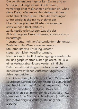
Die von Ihnen bereit gestellten Daten sind zur
Vertragserfüllung bzw zur Durchführung
vorvertraglicher Maßnahmen erforderlich. Ohne
diese Daten können wir den Vertrag mit Ihnen
nicht abschließen. Eine Datenübermittlung an
Dritte erfolgt nicht, mit Ausnahme der
Übermittlung der Kreditkartendaten an die
abwickelnden Bankinstitute /
Zahlungsdienstleister zum Zwecke der
Abbuchung des Einkaufspreises, an das von uns
beauftragte
Transportunternehmen/Versandunternehmen zur
Zustellung der Ware sowie an unseren
Steuerberater zur Erfüllung unserer
steuerrechtlichen Verpflichtungen.
Nach Abbruch des Einkaufsvorganges werden die
bei uns gespeicherten Daten gelöscht. Im Falle
eines Vertragsabschlusses werden sämtliche
Daten aus dem Vertragsverhältnis bis zum Ablauf
der steuerrechtlichen Aufbewahrungsfrist (7
Jahre) gespeichert.
Die Daten Name, Anschrift, gekaufte Waren und
Kaufdatum werden darüber hinaus bis zum Ablauf
der Produkthaftung (10 Jahre) gespeichert. Die
Datenverarbeitung erfolgt auf Basis der
gesetzlichen Bestimmungen des § 96 Abs 3 TKG
sowie des Art 6 Abs 1 lit a (Einwilligung) und/oder
lit b (notwendig zur Vertragserfüllung) der
DSGVO.