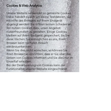
Cookies & Web Analytics
Unsere Website verwendet so genannte Cookies.
Dabei handelt es sich um kleine Textdateien, die
mit Hilfe des Browsers auf Ihrem Endgerät
abgelegt werden. Sie richten keinen Schaden an.
Wir nutzen Cookies dazu, unser Angebot
nutzerfreundlich zu gestalten. Einige Cookies
bleiben auf Ihrem Endgerät gespeichert, bis Sie
diese löschen. Sie ermöglichen es uns, Ihren
Browser beim nächsten Besuch
wiederzuerkennen.
Wenn Sie dies nicht wünschen, so können Sie
Ihren Browser so einrichten, dass er Sie über das
Setzen von Cookies informiert und Sie dies nur im
Einzelfall erlauben.
Bei der Deaktivierung von Cookies kann die
Funktionalität unserer Website eingeschränkt
sein.
Diese Website benutzt Google Analytics, einen
Webanalysedienst der Google Inc. („Google“).
Durch die Zustimmung zur Verwendung von
Cookies erklärst Du Dich mit der Bearbeitung der
über Dich erhobenen Daten durch Google in der
zuvor beschriebenen Art und Weise und zu dem
zuvor benannten Zweck einverstanden. Der
Erhebung und Nutzung Ihrer IP-Adresse durch
Google Analytics kannst Du jederzeit mit Wirkung