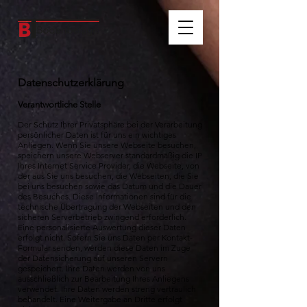
Datenschutzerklärung
Verantwortliche Stelle
Der Schutz Ihrer Privatsphäre bei der Verarbeitung
persönlicher Daten ist für uns ein wichtiges
Anliegen. Wenn Sie unsere Webseite besuchen,
speichern unsere Webserver standardmäßig die IP
Ihres Internet Service Provider, die Webseite, von
der aus Sie uns besuchen, die Webseiten, die Sie
bei uns besuchen sowie das Datum und die Dauer
des Besuches. Diese Informationen sind für die
technische Übertragung der Webseiten und den
sicheren Serverbetrieb zwingend erforderlich.
Eine personalisierte Auswertung dieser Daten
erfolgt nicht. Sofern Sie uns Daten per Kontakt-
Formular senden, werden diese Daten im Zuge
der Datensicherung auf unseren Servern
gespeichert. Ihre Daten werden von uns
ausschließlich zur Bearbeitung Ihres Anliegens
verwendet. Ihre Daten werden streng vertraulich
behandelt. Eine Weitergabe an Dritte erfolgt