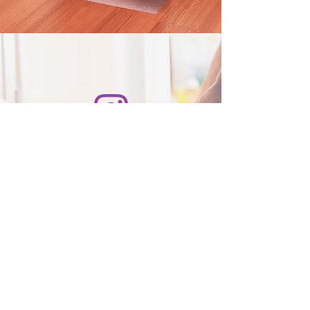
Finden Sie uns auf Instagram
Kontakt
Tel.:
+43 664 63 62 444
BT Bodenbeläge OG
E-Mail:
info@btboden.com
Hauptstraße 25
2490 Ebenfurth